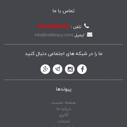
تماس با ما
09124580143
تلفن :
ایمیل :
info@kelidsazy.com
ما را در شبکه های اجتماعی دنبال کنید
پیوندها
صفحه نخست
درباره ما
گالری
خدمات