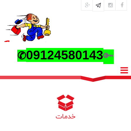
0
9124580143
🔑
✆
خدمات