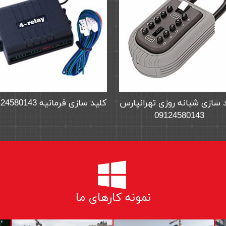
کلیدسازی در میرداماد
کلید سازی شبانه روزی تهرانپا
09124580143
09124580143
نمونه کارهای ما