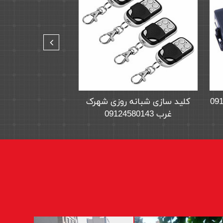
رس
کلید سازی فرمانیه 09124580143
کلید سازی شبانه
غرب 09124580143