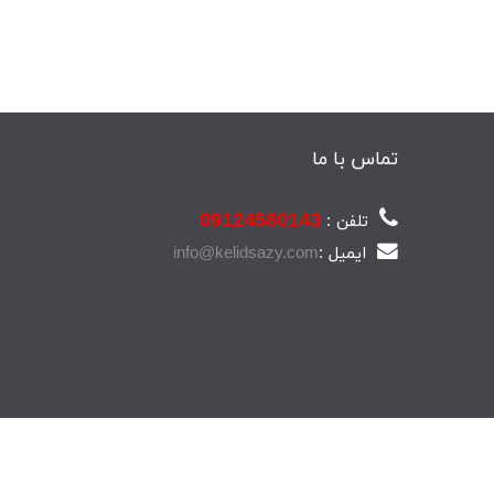
تماس با ما
09124580143
تلفن :
ایمیل :
info@kelidsazy.com
طراحی