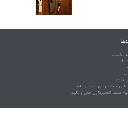
دها
 نخست
 ما
ت
با ما
ازی شبانه روزی و سیار ماهان
یه صنف تعمیرکاران قفل و کلید
Copyr