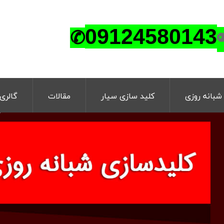
0
9124580143
✆
شبانه روزی
کلید سازی سیار
مقالات
گالری