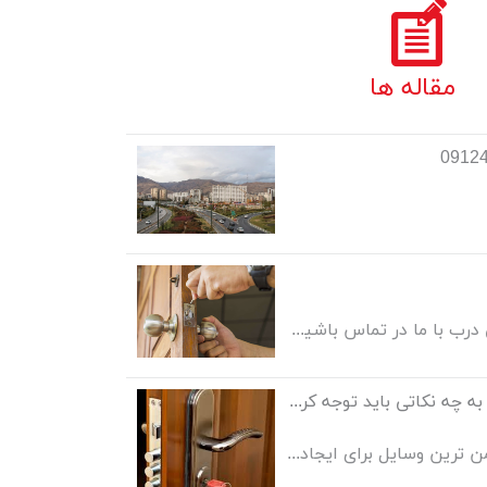
مقاله ها
جهت نصب انواع قفل ایمنی درب با ما در تماس باشید. 09124580143
هنگام خرید درب ضد سرقت به چه نکاتی باید توجه کرد؟
امروزه انسان ها به دنبال ایمن ترین وسایل برای ایجاد امنیت در خانه و محل کار خود هستند. یکی از راههای حفظ امنیت خانه و محل کار، نصب درب های ضد سرقت می باشد. هنگام خرید درب ضد سرقت برای محل مسکونی باید به چه نکاتی توجه کرد؟