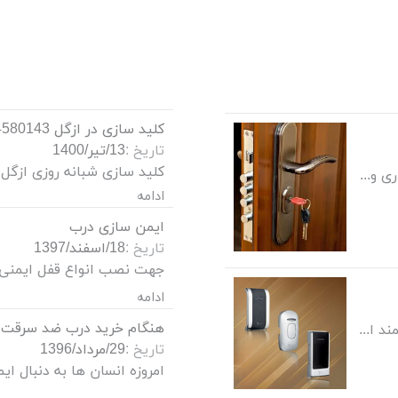
کلید سازی در ازگل 09124580143
تاریخ :
13/تیر/1400
کلید سازی شبانه روزی ازگل
نصب قفل ایمنی جهت اپارتمان و شرکت های اداری و تجاری
ادامه
ایمن سازی درب
تاریخ :
18/اسفند/1397
ادامه
امروزه با توجه به پیشرفت تکنولوژی از قفل هوشمند الکترونیکی برای بستن کمد های داخل استخر، باشگاههای ورزشی استفاده می شود. قفل هوشمند باشگاهی امنیت کمد های باشگا ههای ورزشی را نسبت به کمدهای مجهز به قفل های قدیمی کلید خور بالا می برد.
تاریخ :
29/مرداد/1396