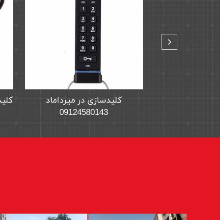
نه روزی سعادت
کلیدسازی گیشا 09124580143