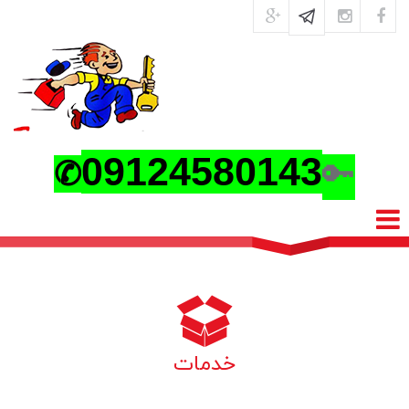
0
9124580143
🔑
✆
خدمات