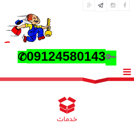
0
9124580143
🔑
✆
خدمات